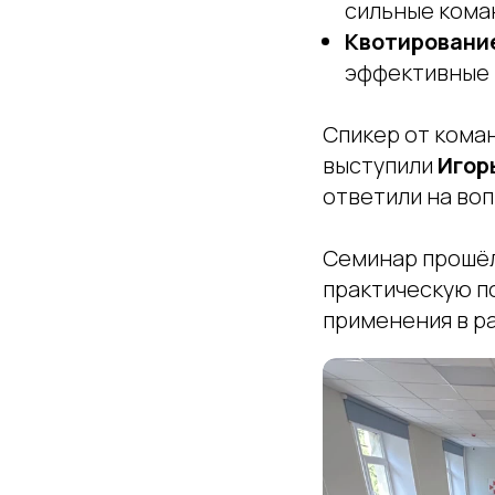
сильные кома
Квотирование
эффективные 
Спикер от кома
выступили
Игор
ответили на воп
Семинар прошёл
практическую п
применения в р