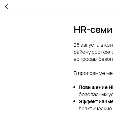
HR-семи
26 августа в к
району состоял
вопросам безоп
В программе ме
Повышение H
безопасных у
Эффективные
практические