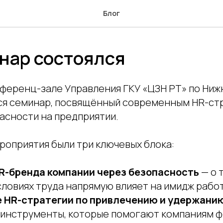
Блог
нар состоялся
онференц-зале Управления ГКУ «ЦЗН РТ» по Ни
ся семинар, посвящённый современным HR-ст
асности на предприятии.
роприятия были три ключевых блока:
R-бренда компании через безопасность
— о 
словиях труда напрямую влияет на имидж рабо
 HR-стратегии по привлечению и удержани
 инструменты, которые помогают компаниям 