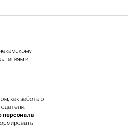
жнекамскому
ратегиям и
том, как забота о
тодателя.
ю персонала
—
формировать