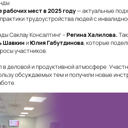
нды.
 рабочих мест в 2025 году
— актуальные подх
практики трудоустройства людей с инвалидно
нды Саклау Консалтинг –
Регина Халилова.
Так
ь Шавкин
и
Юлия Габутдинова
, которые подел
росы участников.
 в деловой и продуктивной атмосфере. Участ
ользу обсуждаемых тем и получили новые инст
аботе.